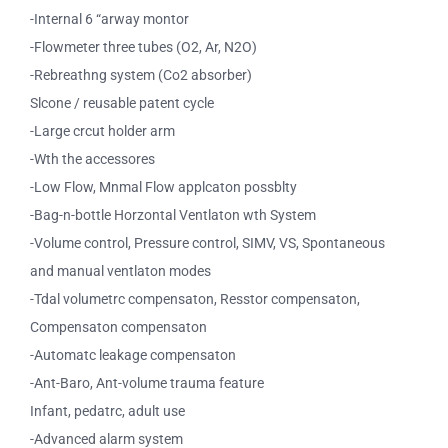
-Internal 6 “arway montor
-Flowmeter three tubes (O2, Ar, N2O)
-Rebreathng system (Co2 absorber)
Slcone / reusable patent cycle
-Large crcut holder arm
-Wth the accessores
-Low Flow, Mnmal Flow applcaton possblty
-Bag-n-bottle Horzontal Ventlaton wth System
-Volume control, Pressure control, SIMV, VS, Spontaneous
and manual ventlaton modes
-Tdal volumetrc compensaton, Resstor compensaton,
Compensaton compensaton
-Automatc leakage compensaton
-Ant-Baro, Ant-volume trauma feature
Infant, pedatrc, adult use
-Advanced alarm system