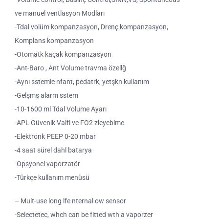
ve manuel ventlasyon Modları
-Tdal volüm kompanzasyon, Drenç kompanzasyon,
Komplans kompanzasyon
-Otomatk kaçak kompanzasyon
-Ant-Baro , Ant Volume travma özellğ
-Aynı sstemle nfant, pedatrk, yetşkn kullanım
-Gelşmş alarm sstem
-10-1600 ml Tdal Volume Ayarı
-APL Güvenlk Valfi ve FO2 zleyeblme
-Elektronk PEEP 0-20 mbar
-4 saat sürel dahl batarya
-Opsyonel vaporzatör
-Türkçe kullanım menüsü
– Mult-use long lfe nternal ow sensor
-Selectetec, whch can be fitted wth a vaporzer