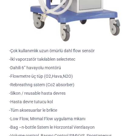
-Çok kullanımlık uzun ömürlü dahl flow sensör
-İkl vaporzatör takılablen selectetec
-Dahili 6” havayolu montörü
-Flowmetre üç tüp (O2,Hava,N2O)
-Rebreathng sstem (Co2 absorber)
-Slkon / reusable hasta devres
-Hasta devre tutucu kol
-Tüm aksesuarlar le brlkte
-Low Flow, Mnmal Flow uygulama mkanı
-Bag –n-bottle Sstem le Horzontal Ventlasyon
-Volume control, Basınç Control,SIMV,VS, Spontaneous