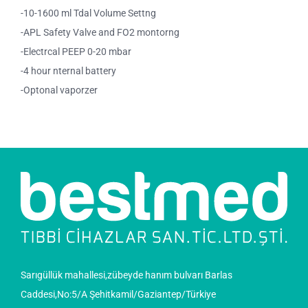
-10-1600 ml Tdal Volume Settng
-APL Safety Valve and FO2 montorng
-Electrcal PEEP 0-20 mbar
-4 hour nternal battery
-Optonal vaporzer
Sarıgüllük mahallesi,zübeyde hanım bulvarı Barlas
Caddesi,No:5/A Şehitkamil/Gaziantep/Türkiye